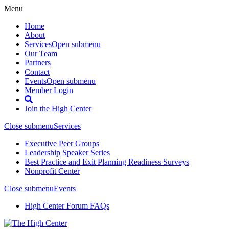
Menu
Home
About
Services
Open submenu
Our Team
Partners
Contact
Events
Open submenu
Member Login
Search
Join the High Center
Close submenu
Services
Executive Peer Groups
Leadership Speaker Series
Best Practice and Exit Planning Readiness Surveys
Nonprofit Center
Close submenu
Events
High Center Forum FAQs
Skip