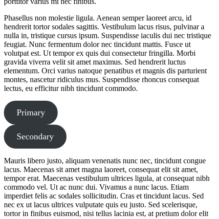
porttitor varius mi nec finibus.
Phasellus non molestie ligula. Aenean semper laoreet arcu, id
hendrerit tortor sodales sagittis. Vestibulum lacus risus, pulvinar a
nulla in, tristique cursus ipsum. Suspendisse iaculis dui nec tristique
feugiat. Nunc fermentum dolor nec tincidunt mattis. Fusce ut
volutpat est. Ut tempor ex quis dui consectetur fringilla. Morbi
gravida viverra velit sit amet maximus. Sed hendrerit luctus
elementum. Orci varius natoque penatibus et magnis dis parturient
montes, nascetur ridiculus mus. Suspendisse rhoncus consequat
lectus, eu efficitur nibh tincidunt commodo.
Primary
Secondary
Mauris libero justo, aliquam venenatis nunc nec, tincidunt congue
lacus. Maecenas sit amet magna laoreet, consequat elit sit amet,
tempor erat. Maecenas vestibulum ultrices ligula, at consequat nibh
commodo vel. Ut ac nunc dui. Vivamus a nunc lacus. Etiam
imperdiet felis ac sodales sollicitudin. Cras et tincidunt lacus. Sed
nec ex ut lacus ultrices vulputate quis eu justo. Sed scelerisque,
tortor in finibus euismod, nisi tellus lacinia est, at pretium dolor elit