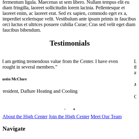
fermentum ligula. Maecenas ut sem libero. Nullam tempus elit eu
diam fringilla, laoreet sollicitudin lorem lacinia. Pellentesque et
laoreet enim, ac laoreet erat. Sed ex sapien, commodo eget ex a,
imperdiet scelerisque velit. Vestibulum ante ipsum primis in faucibus
orci luctus et ultrices posuere cubilia Curae; Cras sed velit eget diam
faucibus bibendum.
Testimonials
have even
Leadership Speaker Series: “It was a great experience
the five shareholders attending this program. I know 
away with a list of action items.”
John Gooding
Chairman, The Gooding Group Companies
About the High Center
Join the High Center
Meet Our Team
Navigate