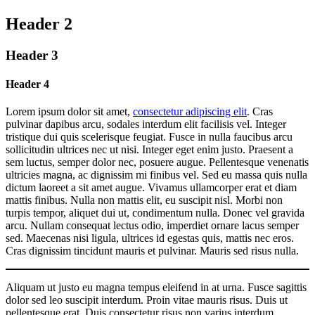
Header 2
Header 3
Header 4
Lorem ipsum dolor sit amet,
consectetur adipiscing elit
. Cras
pulvinar dapibus arcu, sodales interdum elit facilisis vel. Integer
tristique dui quis scelerisque feugiat. Fusce in nulla faucibus arcu
sollicitudin ultrices nec ut nisi. Integer eget enim justo. Praesent a
sem luctus, semper dolor nec, posuere augue. Pellentesque venenatis
ultricies magna, ac dignissim mi finibus vel. Sed eu massa quis nulla
dictum laoreet a sit amet augue. Vivamus ullamcorper erat et diam
mattis finibus. Nulla non mattis elit, eu suscipit nisl. Morbi non
turpis tempor, aliquet dui ut, condimentum nulla. Donec vel gravida
arcu. Nullam consequat lectus odio, imperdiet ornare lacus semper
sed. Maecenas nisi ligula, ultrices id egestas quis, mattis nec eros.
Cras dignissim tincidunt mauris et pulvinar. Mauris sed risus nulla.
Aliquam ut justo eu magna tempus eleifend in at urna. Fusce sagittis
dolor sed leo suscipit interdum. Proin vitae mauris risus. Duis ut
pellentesque erat. Duis consectetur risus non varius interdum.