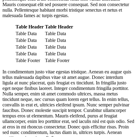
Mauris consequat elit sed posuere consequat. Sed non consectetur
nulla. Pellentesque habitant morbi tristique senectus et netus et
malesuada fames ac turpis egestas.
Table Header
Table Header
Table Data
Table Data
Table Data
Table Data
Table Data
Table Data
Table Data
Table Data
Table Footer
Table Footer
In condimentum justo vitae egestas tristique. Aenean eu augue quis
tellus malesuada dapibus vitae sit amet augue. Donec interdum
ligula at nunc placerat, quis feugiat ex tincidunt. In fringilla justo
eget neque finibus laoreet. Integer condimentum fringilla porttitor.
Nulla semper, enim sit amet commodo ultrices, massa metus
tincidunt neque, nec cursus quam lorem eget tellus. In enim tellus,
convallis in erat et, ultricies eleifend ipsum. Nunc semper pulvinar
faucibus. Donec molestie suscipit tempor. Curabitur ullamcorper
tempus eros ut elementum. Mauris eleifend, purus at feugiat
ullamcorper, enim leo porttitor erat, sed iaculis nisl est quis odio. Sed
at eros in mi rhoncus consectetur. Donec quis efficitur risus. Proin
sed nunc condimentum, luctus diam in, ultrices turpis. Aenean