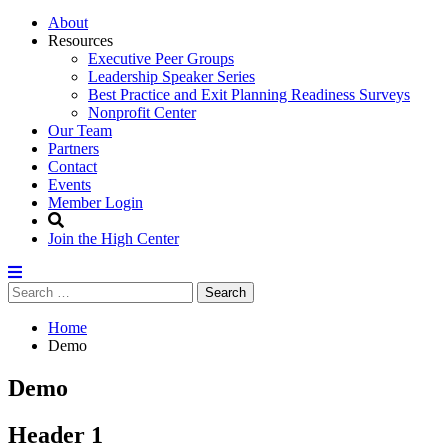
to
About
content
Resources
Executive Peer Groups
Leadership Speaker Series
Best Practice and Exit Planning Readiness Surveys
Nonprofit Center
Our Team
Partners
Contact
Events
Member Login
Search
Join the High Center
Menu
Search
Search
for:
Home
Demo
Demo
Header 1